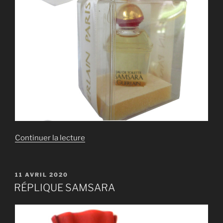
de
Continuer la lecture
« RÉPLIQUE
SAMSARA »
PUBLIÉ
11 AVRIL 2020
LE
RÉPLIQUE SAMSARA