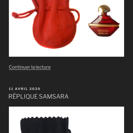
de
Continuer la lecture
« RÉPLIQUE
SAMSARA »
PUBLIÉ
11 AVRIL 2020
LE
RÉPLIQUE SAMSARA