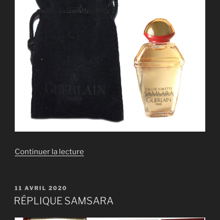
de
Continuer la lecture
« RÉPLIQUE
SAMSARA »
PUBLIÉ
11 AVRIL 2020
LE
RÉPLIQUE SAMSARA