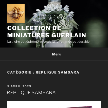
Aller
au
contenu
principal
COLLECTION DE
MINIATURES GUERLAIN
La gloire est éphémère, seule la renommée est durable.
Menu
CATÉGORIE :
REPLIQUE SAMSARA
PUBLIÉ
9 AVRIL 2025
LE
RÉPLIQUE SAMSARA