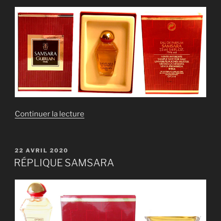
de
Continuer la lecture
« RÉPLIQUE
SAMSARA »
PUBLIÉ
22 AVRIL 2020
LE
RÉPLIQUE SAMSARA