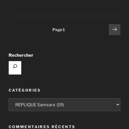
« RÉPLIQUE
SAMSARA »
Pagination
Page
Page
1
suiv
des
publications
Rechercher
CATÉGORIES
Catégories
COMMENTAIRES RÉCENTS