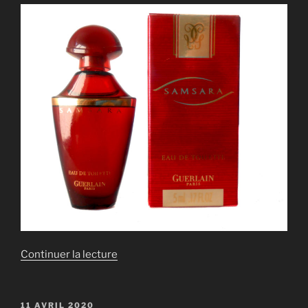
de
Continuer la lecture
« RÉPLIQUE
SAMSARA »
PUBLIÉ
11 AVRIL 2020