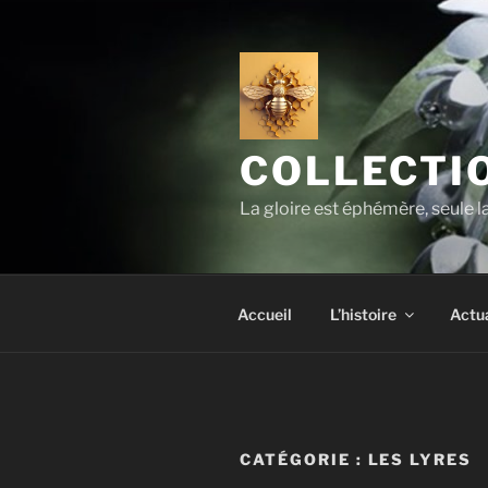
Aller
au
contenu
principal
COLLECTIO
La gloire est éphémère, seule 
Accueil
L’histoire
Actua
CATÉGORIE :
LES LYRES