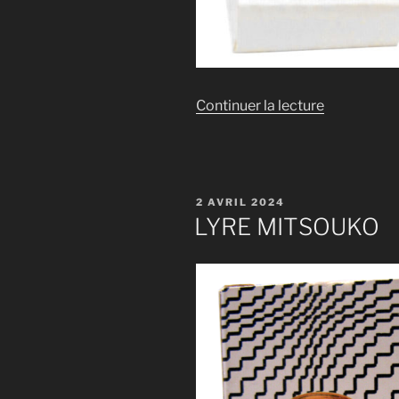
de
Continuer la lecture
« LYRE
CHAMADE 
PUBLIÉ
2 AVRIL 2024
LE
LYRE MITSOUKO