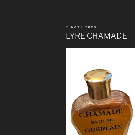
« LYRE
SHALIMAR
PUBLIÉ
9 AVRIL 2025
LE
LYRE CHAMADE