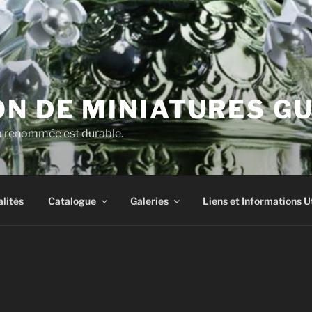
N DE MINIATURES G
la renommée est durable.
lités
Catalogue
Galeries
Liens et Informations U