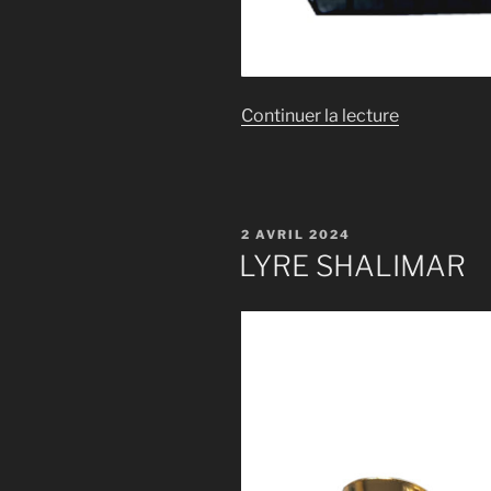
de
Continuer la lecture
« LYRE
NAHEMA »
PUBLIÉ
2 AVRIL 2024
LE
LYRE SHALIMAR