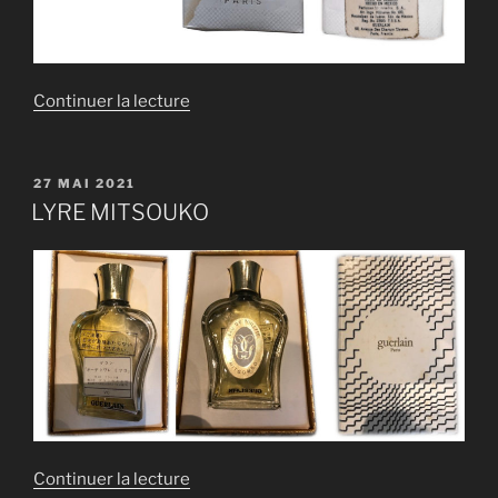
de
Continuer la lecture
« LYRE
LIU »
PUBLIÉ
27 MAI 2021
LE
LYRE MITSOUKO
de
Continuer la lecture