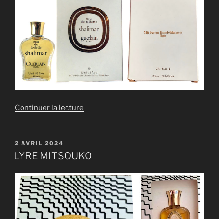
de
Continuer la lecture
« LYRE
SHALIMAR »
PUBLIÉ
2 AVRIL 2024
LE
LYRE MITSOUKO