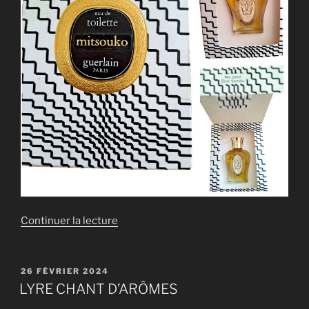
de
Continuer la lecture
« LYRE
MITSOUKO »
PUBLIÉ
26 FÉVRIER 2024
LE
LYRE CHANT D’ARÔMES