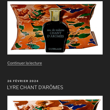
de
Continuer la lecture
« LYRE
CHANT
D’ARÔMES »
PUBLIÉ
26 FÉVRIER 2024
LE
LYRE CHANT D’ARÔMES