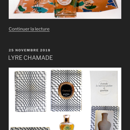
de
Continuer la lecture
« LYRE
CHAMADE »
PUBLIÉ
25 NOVEMBRE 2018
LE
LYRE CHAMADE