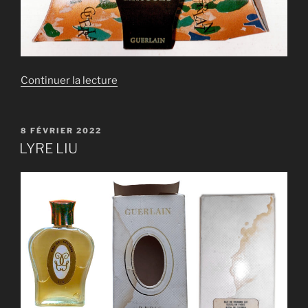
de
Continuer la lecture
« LYRE
MITSOUKO »
PUBLIÉ
8 FÉVRIER 2022
LE
LYRE LIU