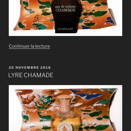
de
Continuer la lecture
« LYRE
CHAMADE »
PUBLIÉ
25 NOVEMBRE 2018
LE
LYRE CHAMADE