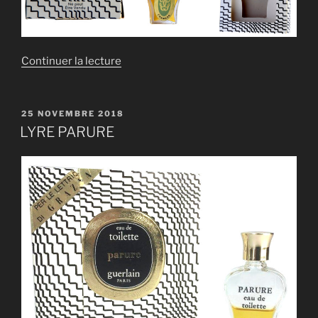
de
Continuer la lecture
« LYRE
CHAMADE »
PUBLIÉ
25 NOVEMBRE 2018
LE
LYRE PARURE