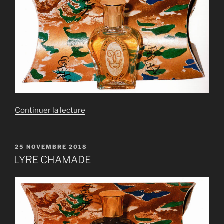
de
Continuer la lecture
« LYRE
MITSOUKO »
PUBLIÉ
25 NOVEMBRE 2018
LE
LYRE CHAMADE