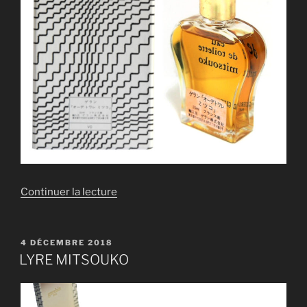
de
Continuer la lecture
« LYRE
MITSOUKO »
PUBLIÉ
4 DÉCEMBRE 2018
LE
LYRE MITSOUKO