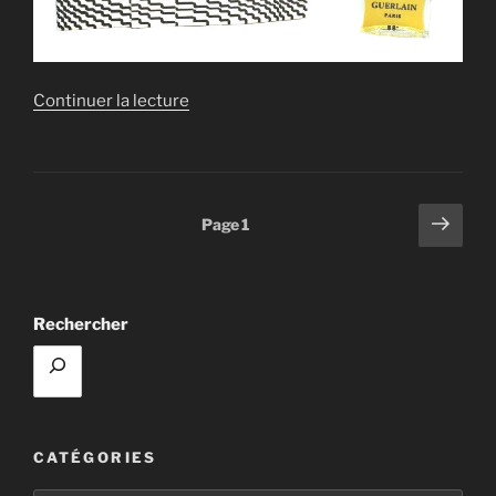
de
Continuer la lecture
« LYRE
PARURE »
Pagination
Page
Page
1
suiv
des
publications
Rechercher
CATÉGORIES