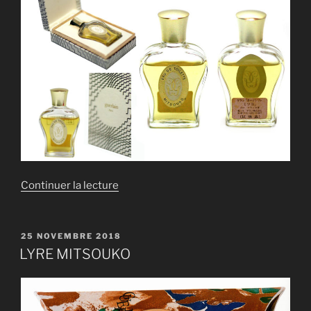
de
Continuer la lecture
« LYRE
MITSOUKO »
PUBLIÉ
25 NOVEMBRE 2018
LE
LYRE MITSOUKO