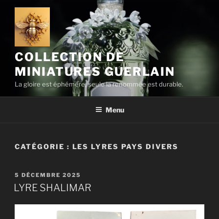
Aller
au
contenu
principal
COLLECTION DE
MINIATURES GUERLAIN
La gloire est éphémère, seule la renommée est durable.
Menu
CATÉGORIE :
LES LYRES PAYS DIVERS
PUBLIÉ
5 DÉCEMBRE 2025
LE
LYRE SHALIMAR