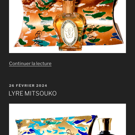
de
Continuer la lecture
« LYRE
CHANT
D’ARÔMES »
PUBLIÉ
26 FÉVRIER 2024
LE
LYRE MITSOUKO