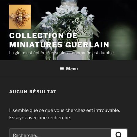
Aller
au
contenu
principal
COLLECTION DE
MINIATURES GUERLAIN
La gloire est éphémère, seule la renommée est durable.
Menu
AUCUN RÉSULTAT
Il semble que ce que vous cherchez est introuvable.
Essayez avec une recherche.
Recherche
Recher