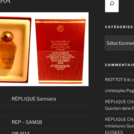
ARA
CATÉGORIES
Catégories
COMMENTAIR
RIOTTOT Eric
d
christophe Pag
RÉPLIQUE Samsara
RÉPLIQUE CHAM
Guerlain
dans
RÉPLIQUE CHA
REP – SAM18
miniatures Gue
ELYSEES
OP 3114