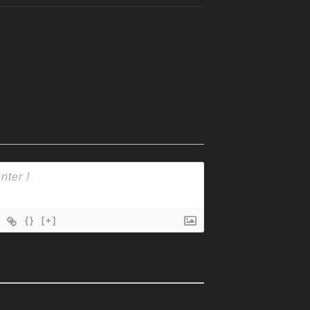
{}
[+]