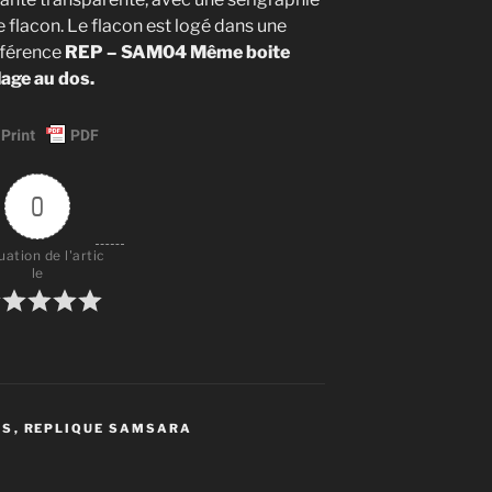
le flacon. Le flacon est logé dans une
référence
REP – SAM04 Même boite
lage au dos.
0
uation de l'artic
le
ES
,
REPLIQUE SAMSARA