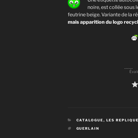
noire, est collée sous 
feutrine beige. Variante de la 
mais apparition du logo recyc
Éval
CATÉGORIES
CATALOGUE
,
LES REPLIQU
ÉTIQUETTES
GUERLAIN