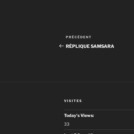
Navigation
Article
PRÉCÉDENT
de
précédent
RÉPLIQUE SAMSARA
l’article
VISITES
Today's Views:
33