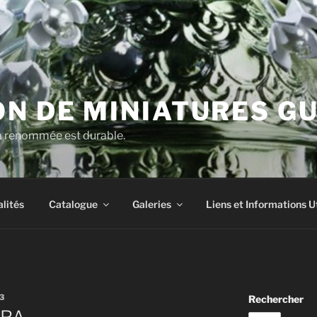
N DE MINIATURES G
la renommée est durable.
lités
Catalogue
Galeries
Liens et Informations U
3
Rechercher