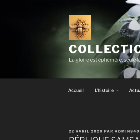
Aller
au
contenu
principal
COLLECTIO
La gloire est éphémère, seule 
Accueil
L’histoire
Actua
PUBLIÉ
22 AVRIL 2020
PAR
ADMIN840
LE