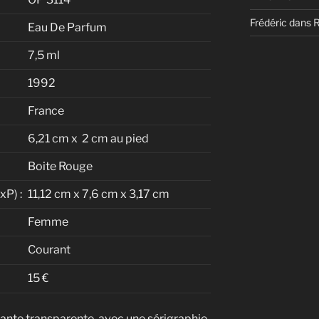
Frédéric
dans
Eau De Parfum
7,5 ml
1992
France
6,21 cm x 2 cm au pied
Boite Rouge
P) :
11,12 cm x 7,6 cm x 3,17 cm
Femme
Courant
15 €
lante transparente, avec une sérigraphie