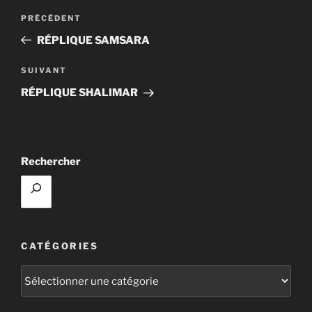
Navigation
Article
PRÉCÉDENT
de
précédent
RÉPLIQUE SAMSARA
l’article
Article
SUIVANT
suivant
RÉPLIQUE SHALIMAR
Rechercher
CATÉGORIES
Catégories