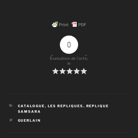
0
Évaluation de l'artic
le
CATÉGORIES
CATALOGUE
,
LES REPLIQUES
,
REPLIQUE
SAMSARA
ÉTIQUETTES
GUERLAIN