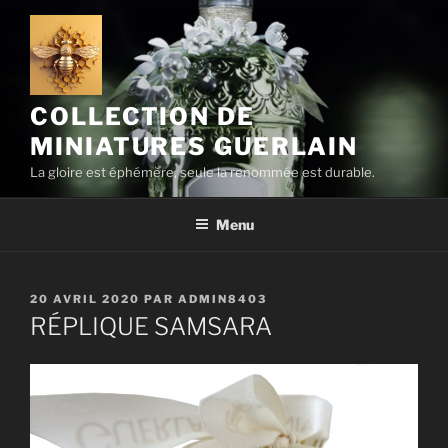
Aller
au
contenu
principal
COLLECTION DE
MINIATURES GUERLAIN
La gloire est éphémère, seule la renommée est durable.
Menu
PUBLIÉ
20 AVRIL 2020
PAR
ADMIN8403
LE
RÉPLIQUE SAMSARA