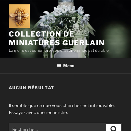
Aller
au
contenu
principal
COLLECTION DE
MINIATURES GUERLAIN
La gloire est éphémère, seule la renommée est durable.
Menu
AUCUN RÉSULTAT
Il semble que ce que vous cherchez est introuvable.
Essayez avec une recherche.
Recherche
Recher