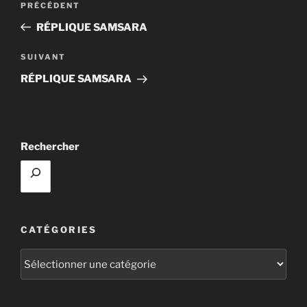
Article
PRÉCÉDENT
de
précédent
RÉPLIQUE SAMSARA
l’article
Article
SUIVANT
suivant
RÉPLIQUE SAMSARA
Rechercher
CATÉGORIES
Catégories