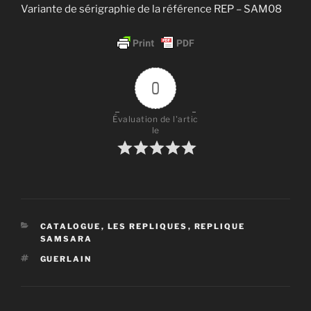
Variante de sérigraphie de la référence REP – SAM08
0
Évaluation de l'artic
le
CATÉGORIES
CATALOGUE
,
LES REPLIQUES
,
REPLIQUE
SAMSARA
ÉTIQUETTES
GUERLAIN