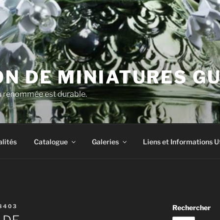
N DE MINIATURES G
la renommée est durable.
lités
Catalogue
Galeries
Liens et Informations U
8403
Rechercher