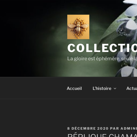
Aller
au
contenu
principal
COLLECTIO
La gloire est éphémère, seule 
Accueil
L’histoire
Actua
PUBLIÉ
8 DÉCEMBRE 2020
PAR
ADMIN
LE