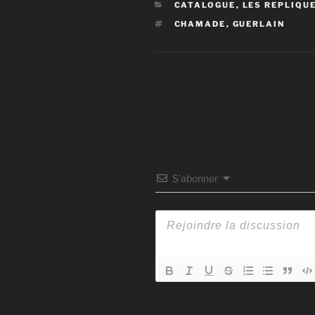
CATÉGORIES
CATALOGUE
,
LES REPLIQU
ÉTIQUETTES
CHAMADE
,
GUERLAIN
S’abonner