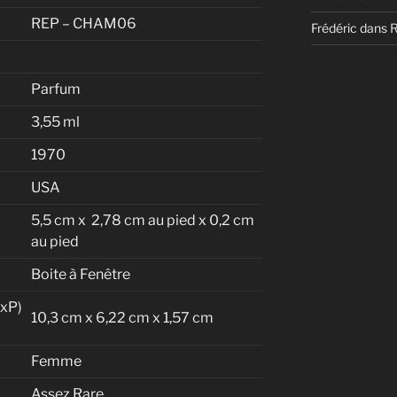
REP – CHAM06
Frédéric
dans
Parfum
3,55 ml
1970
USA
5,5 cm x 2,78 cm au pied x 0,2 cm
au pied
Boite à Fenêtre
xP)
10,3 cm x 6,22 cm x 1,57 cm
Femme
Assez Rare