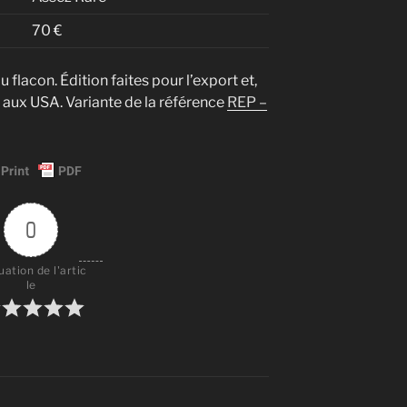
70 €
u flacon. Édition faites pour l’export et,
e aux USA. Variante de la référence
REP –
0
uation de l'artic
le