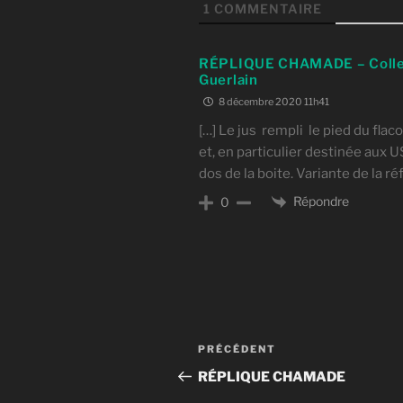
1
COMMENTAIRE
RÉPLIQUE CHAMADE – Collec
Guerlain
8 décembre 2020 11h41
[…] Le jus rempli le pied du flaco
et, en particulier destinée aux U
dos de la boite. Variante de la 
Répondre
0
Navigation
Article
PRÉCÉDENT
de
précédent
RÉPLIQUE CHAMADE