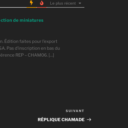
Le plus récent
tion de miniatures
n. Édition faites pour l’export
SA. Pas d’inscription en bas du
référence REP – CHAM06. […]
SUIVANT
Article
suivant
RÉPLIQUE CHAMADE