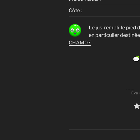
Côte :
Le jus rempli le pied d
en particulier destiné
CHAM07
Éval