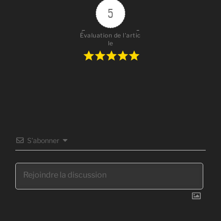
5
Évaluation de l'artic
le
S’abonner