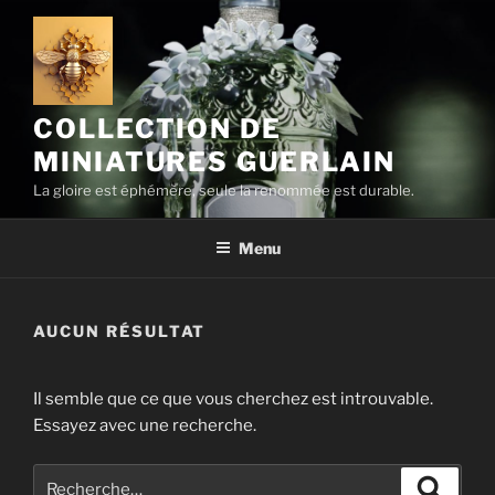
Aller
au
contenu
principal
COLLECTION DE
MINIATURES GUERLAIN
La gloire est éphémère, seule la renommée est durable.
Menu
AUCUN RÉSULTAT
Il semble que ce que vous cherchez est introuvable.
Essayez avec une recherche.
Recherche
Recher