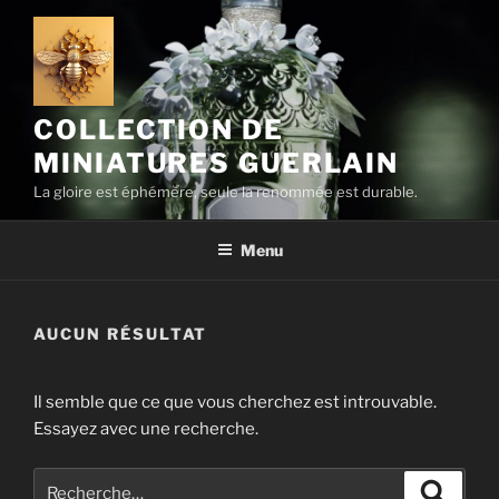
Aller
au
contenu
principal
COLLECTION DE
MINIATURES GUERLAIN
La gloire est éphémère, seule la renommée est durable.
Menu
AUCUN RÉSULTAT
Il semble que ce que vous cherchez est introuvable.
Essayez avec une recherche.
Recherche
Recher