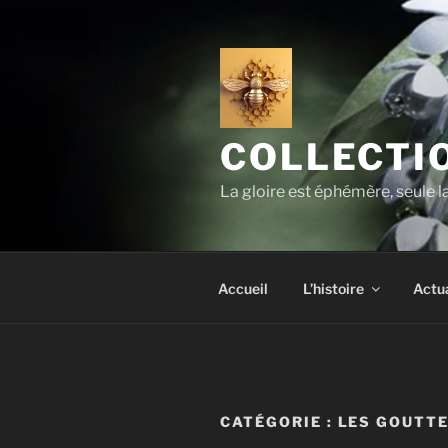
Aller
au
contenu
principal
COLLECTIO
La gloire est éphémère, seule 
Accueil
L’histoire
Actua
CATÉGORIE :
LES GOUTTE