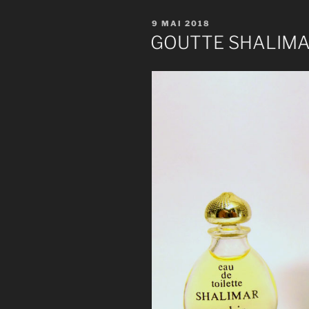
PUBLIÉ
9 MAI 2018
LE
GOUTTE SHALIM