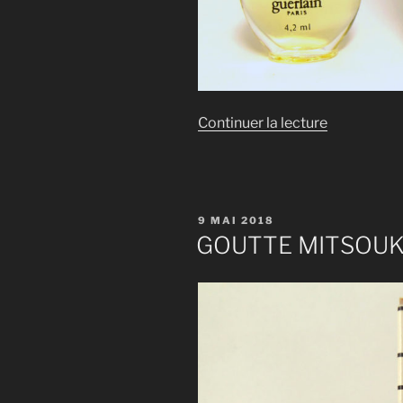
de
Continuer la lecture
« GOUTTE
SHALIMAR
PUBLIÉ
9 MAI 2018
LE
GOUTTE MITSOU