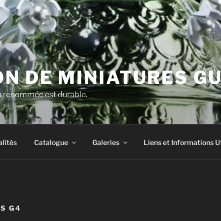
N DE MINIATURES G
la renommée est durable.
lités
Catalogue
Galeries
Liens et Informations U
S G4