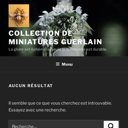
Aller
au
contenu
principal
COLLECTION DE
MINIATURES GUERLAIN
La gloire est éphémère, seule la renommée est durable.
Menu
AUCUN RÉSULTAT
Il semble que ce que vous cherchez est introuvable.
Essayez avec une recherche.
Recherche
Recher