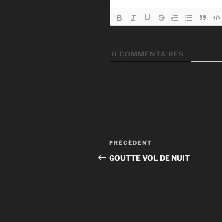
0
COMMENTAIRES
Navigation
Article
PRÉCÉDENT
de
précédent
GOUTTE VOL DE NUIT
l’article