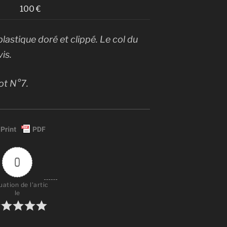
100 €
lastique doré et clippé. Le col du
is.
ot N°7.
0
uation de l'artic
le