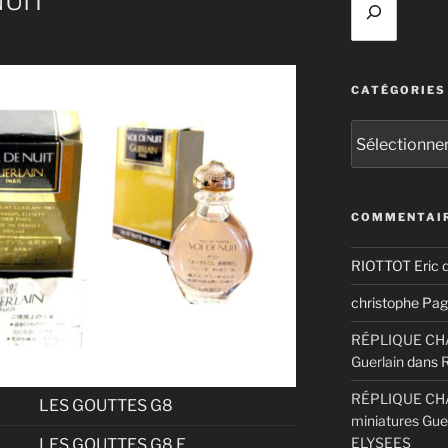
NUIT
CATÉGORIES
Catégories
COMMENTAIR
RIOTTOT Eric
d
christophe Pag
RÉPLIQUE CHAM
Guerlain
dans
RÉPLIQUE CHA
LES GOUTTES G8
miniatures Gue
ELYSEES
LES GOUTTES G8 E