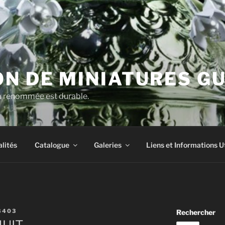
N DE MINIATURES G
la renommée est durable.
lités
Catalogue
Galeries
Liens et Informations U
8403
Rechercher