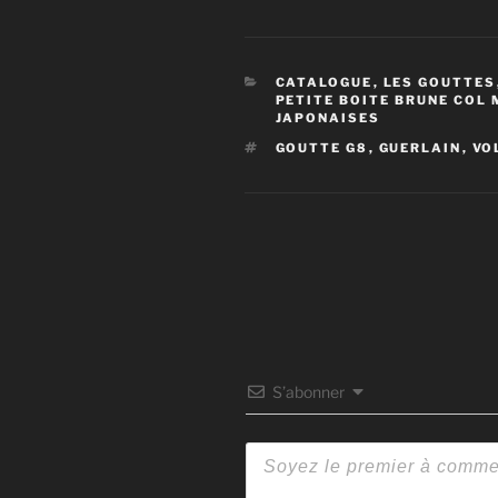
CATÉGORIES
CATALOGUE
,
LES GOUTTES
PETITE BOITE BRUNE COL
JAPONAISES
ÉTIQUETTES
GOUTTE G8
,
GUERLAIN
,
VO
S’abonner