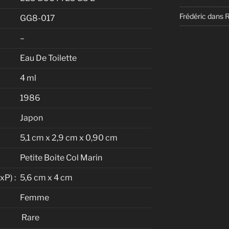
Frédéric
dans
GG8-017
–
Eau De Toilette
4 ml
1986
Japon
5,1 cm x 2,9 cm x 0,90 cm
Petite Boite Col Marin
P) :
5,6 cm x 4 cm
Femme
Rare