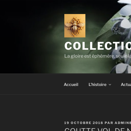
Aller
au
contenu
principal
COLLECTIO
La gloire est éphémère, seule 
Accueil
L’histoire
Actua
PUBLIÉ
19 OCTOBRE 2018
PAR
ADMIN
LE