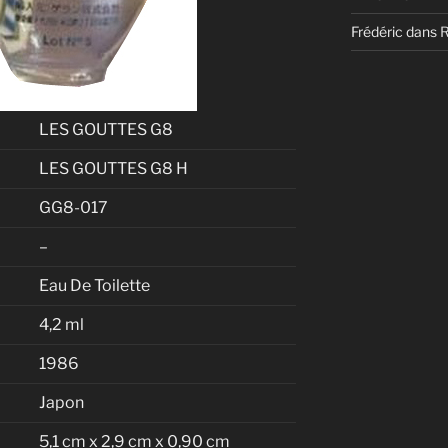
Frédéric
dans
LES GOUTTES G8
LES GOUTTES G8 H
GG8-017
–
Eau De Toilette
4,2 ml
1986
Japon
5,1 cm x 2,9 cm x 0,90 cm