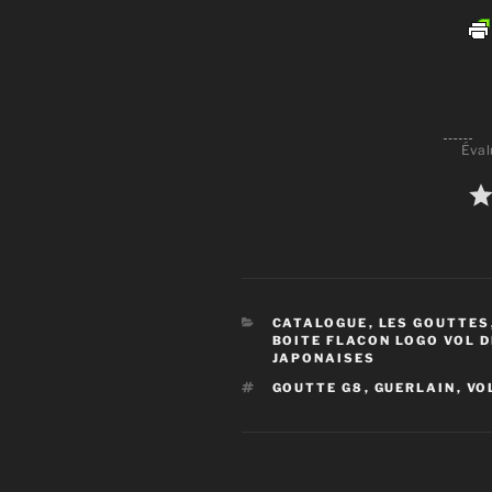
Éval
CATÉGORIES
CATALOGUE
,
LES GOUTTES
BOITE FLACON LOGO VOL D
JAPONAISES
ÉTIQUETTES
GOUTTE G8
,
GUERLAIN
,
VO