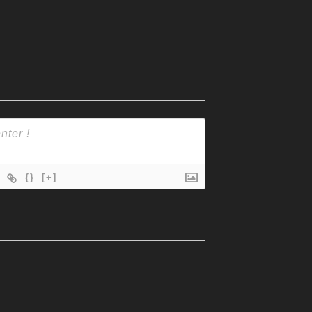
{}
[+]