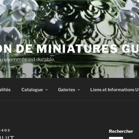
N DE MINIATURES G
la renommée est durable.
lités
Catalogue
Galeries
Liens et Informations U
8403
Rechercher