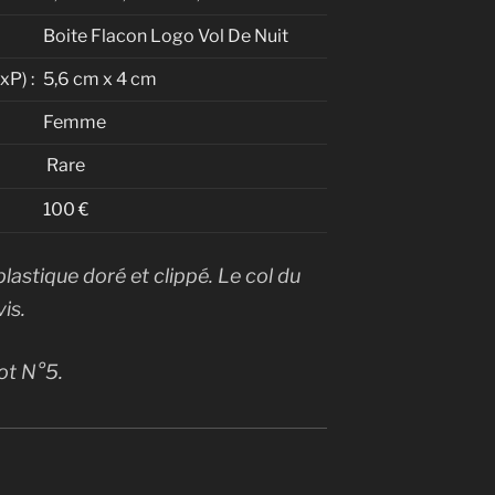
Boite Flacon Logo Vol De Nuit
P) :
5,6 cm x 4 cm
Femme
Rare
100 €
lastique doré et clippé. Le col du
is.
ot N°5.