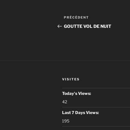
Navigation
Article
PRÉCÉDENT
de
précédent
GOUTTE VOL DE NUIT
l’article
VISITES
Today's Views:
42
Last 7 Days Views:
195