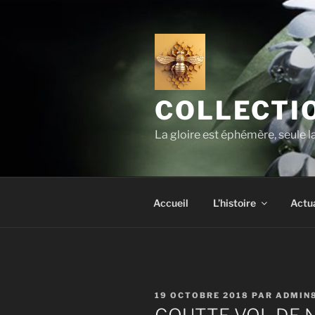
Aller
au
contenu
principal
COLLECTIO
La gloire est éphémère, seule 
Accueil
L’histoire
Actua
PUBLIÉ
19 OCTOBRE 2018
PAR
ADMIN
LE