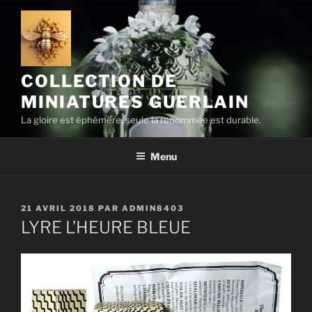
Aller
au
contenu
principal
COLLECTION DE
MINIATURES GUERLAIN
La gloire est éphémère, seule la renommée est durable.
Menu
PUBLIÉ
21 AVRIL 2018
PAR
ADMIN8403
LE
LYRE L’HEURE BLEUE