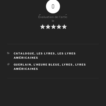
0
Évaluation de l'artic
le
CATÉGORIES
CATALOGUE
,
LES LYRES
,
LES LYRES
AMÉRICAINES
ÉTIQUETTES
GUERLAIN
,
L'HEURE BLEUE
,
LYRES
,
LYRES
AMÉRICAINES