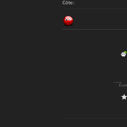
Côte :
Éval