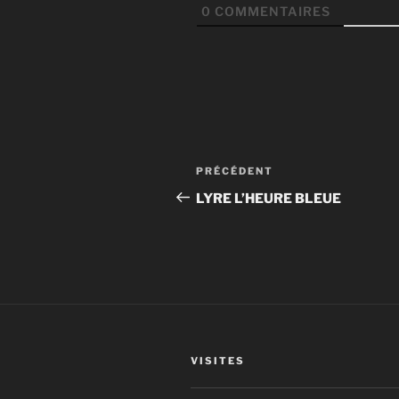
0
COMMENTAIRES
Navigation
Article
PRÉCÉDENT
de
précédent
LYRE L’HEURE BLEUE
l’article
VISITES