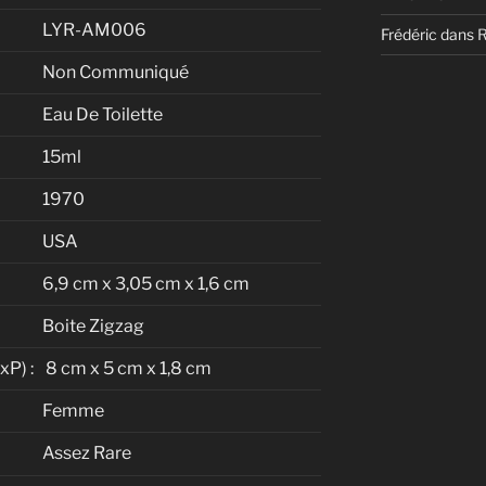
LYR-AM006
Frédéric
dans
Non Communiqué
Eau De Toilette
15ml
1970
USA
6,9 cm x 3,05 cm x 1,6 cm
Boite Zigzag
P) :
8 cm x 5 cm x 1,8 cm
Femme
Assez Rare