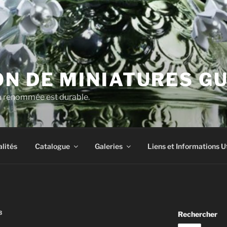
N DE MINIATURES G
la renommée est durable.
lités
Catalogue
Galeries
Liens et Informations U
3
Rechercher