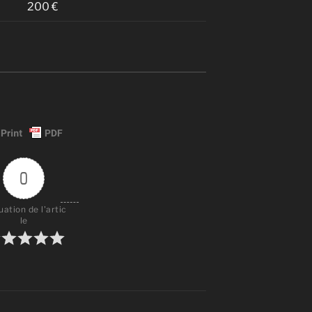
200 €
0
uation de l'artic
le