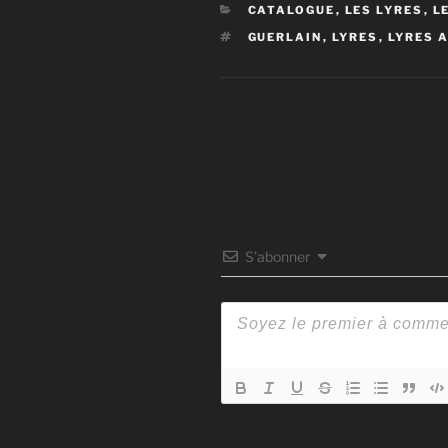
CATÉGORIES
CATALOGUE
,
LES LYRES
,
L
ÉTIQUETTES
GUERLAIN
,
LYRES
,
LYRES 
S’abonner