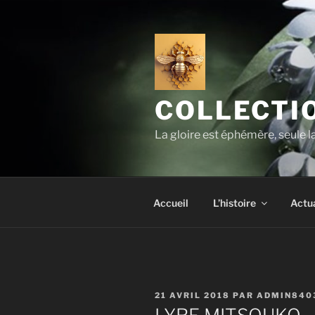
Aller
au
contenu
principal
COLLECTIO
La gloire est éphémère, seule 
Accueil
L’histoire
Actua
PUBLIÉ
21 AVRIL 2018
PAR
ADMIN840
LE