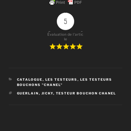
5
Évaluation de l'artic
le
CATÉGORIES
CATALOGUE
,
LES TESTEURS
,
LES TESTEURS
BOUCHONS "CHANEL"
ÉTIQUETTES
GUERLAIN
,
JICKY
,
TESTEUR BOUCHON CHANEL