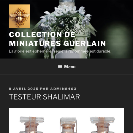
Aller
au
contenu
principal
COLLECTION DE
MINIATURES GUERLAIN
La gloire est éphémère, seule la renommée est durable.
Menu
PUBLIÉ
9 AVRIL 2025
PAR
ADMIN8403
LE
TESTEUR SHALIMAR