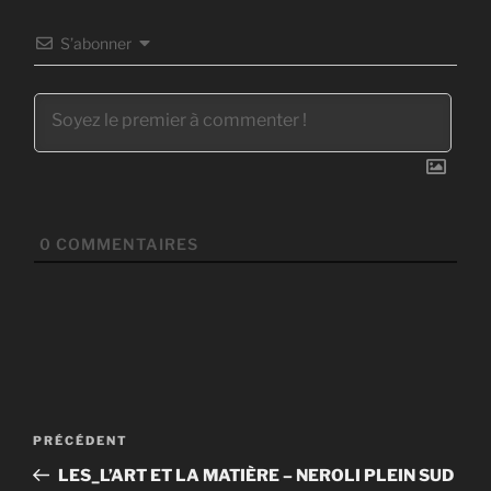
S’abonner
0
COMMENTAIRES
Navigation
Article
PRÉCÉDENT
de
précédent
LES_L’ART ET LA MATIÈRE – NEROLI PLEIN SUD
l’article