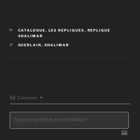
CATÉGORIES
CATALOGUE
,
LES REPLIQUES
,
REPLIQUE
SHALIMAR
ÉTIQUETTES
GUERLAIN
,
SHALIMAR
S’abonner