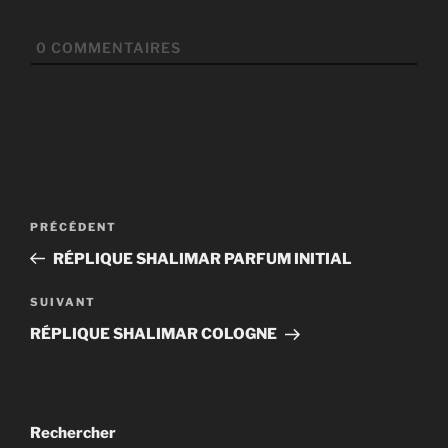
0
COMMENTAIRES
Navigation
Article
PRÉCÉDENT
de
précédent
RÉPLIQUE SHALIMAR PARFUM INITIAL
l’article
Article
SUIVANT
suivant
RÉPLIQUE SHALIMAR COLOGNE
Rechercher