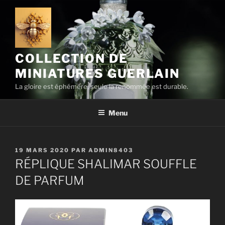
Aller
au
contenu
principal
COLLECTION DE
MINIATURES GUERLAIN
La gloire est éphémère, seule la renommée est durable.
Menu
PUBLIÉ
19 MARS 2020
PAR
ADMIN8403
LE
RÉPLIQUE SHALIMAR SOUFFLE
DE PARFUM