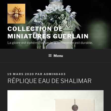
Aller
au
contenu
principal
COLLECTION DE
MINIATURES GUERLAIN
La gloire est éphémère, seule la renommée est durable.
Menu
PUBLIÉ
19 MARS 2020
PAR
ADMIN8403
LE
RÉPLIQUE EAU DE SHALIMAR