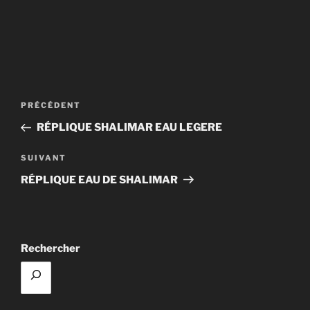
Navigation
Article
PRÉCÉDENT
de
précédent
RÉPLIQUE SHALIMAR EAU LEGERE
l’article
Article
SUIVANT
suivant
RÉPLIQUE EAU DE SHALIMAR
Rechercher