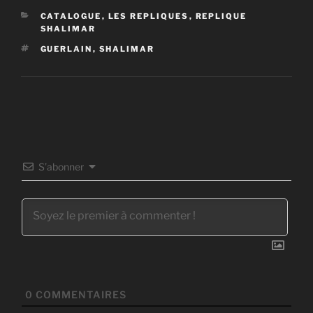
CATÉGORIES
CATALOGUE
,
LES REPLIQUES
,
REPLIQUE
SHALIMAR
ÉTIQUETTES
GUERLAIN
,
SHALIMAR
S’abonner
0
COMMENTAIRES