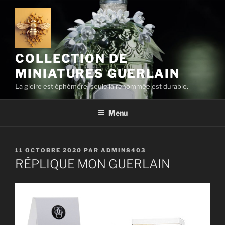
Aller
au
contenu
principal
COLLECTION DE
MINIATURES GUERLAIN
La gloire est éphémère, seule la renommée est durable.
Menu
PUBLIÉ
11 OCTOBRE 2020
PAR
ADMIN8403
LE
RÉPLIQUE MON GUERLAIN