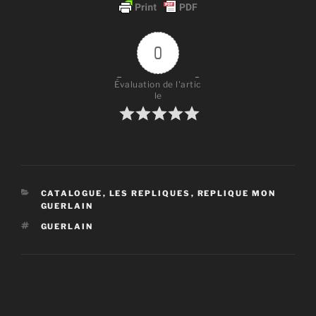
0
Évaluation de l'artic
le
CATÉGORIES
CATALOGUE
,
LES REPLIQUES
,
REPLIQUE MON
GUERLAIN
ÉTIQUETTES
GUERLAIN