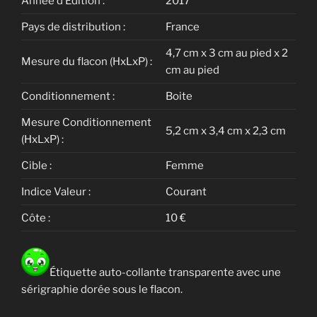
Année d’Édition :
2017
Pays de distribution :
France
4,7 cm x 3 cm au pied x 2
Mesure du flacon (HxLxP) :
cm au pied
Conditionnement :
Boite
Mesure Conditionnement
5,2 cm x 3,4 cm x 2,3 cm
(HxLxP) :
Cible :
Femme
Indice Valeur :
Courant
Côte :
10 €
Étiquette auto-collante transparente avec une
sérigraphie dorée sous le flacon.