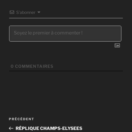
S’abonner
0
COMMENTAIRES
Navigation
Article
PRÉCÉDENT
de
précédent
RÉPLIQUE CHAMPS-ELYSEES