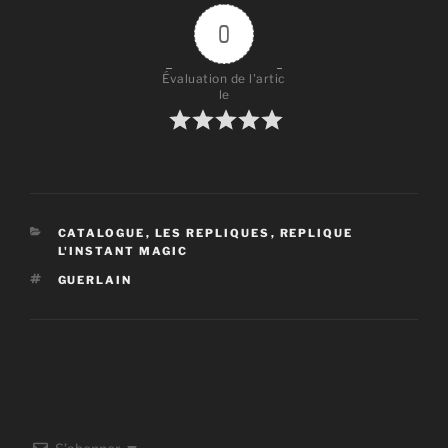
0
Évaluation de l'artic
le
CATÉGORIES
CATALOGUE
,
LES REPLIQUES
,
REPLIQUE
L'INSTANT MAGIC
ÉTIQUETTES
GUERLAIN