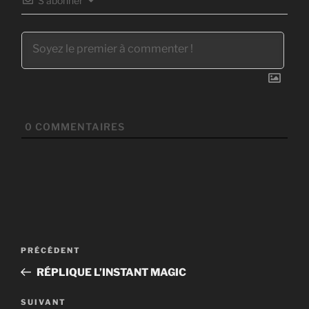
S’abonner
0
COMMENTAIRES
Navigation
Article
PRÉCÉDENT
de
précédent
RÉPLIQUE L’INSTANT MAGIC
l’article
Article
SUIVANT