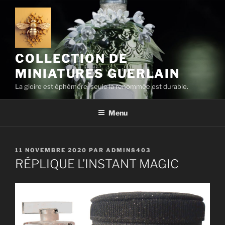
Aller
au
contenu
principal
COLLECTION DE
MINIATURES GUERLAIN
La gloire est éphémère, seule la renommée est durable.
Menu
PUBLIÉ
11 NOVEMBRE 2020
PAR
ADMIN8403
LE
RÉPLIQUE L’INSTANT MAGIC