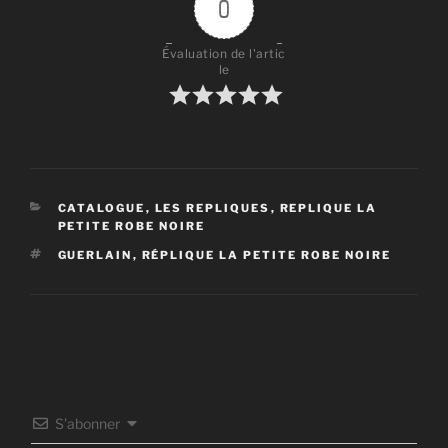
0
Évaluation de l'artic
le
CATÉGORIES
CATALOGUE
,
LES REPLIQUES
,
REPLIQUE LA
PETITE ROBE NOIRE
ÉTIQUETTES
GUERLAIN
,
RÉPLIQUE LA PETITE ROBE NOIRE
S’abonner