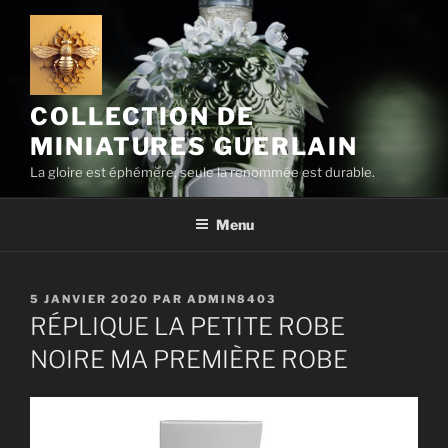
Aller
au
contenu
principal
COLLECTION DE
MINIATURES GUERLAIN
La gloire est éphémère, seule la renommée est durable.
Menu
PUBLIÉ
5 JANVIER 2020
PAR
ADMIN8403
LE
RÉPLIQUE LA PETITE ROBE
NOIRE MA PREMIÈRE ROBE