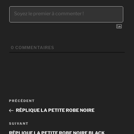
0
COMMENTAIRES
Navigation
Article
PRÉCÉDENT
de
précédent
RÉPLIQUE LA PETITE ROBE NOIRE
l’article
Article
SUIVANT
suivant
RÉPLIQUE LA PETITE ROBE NOIRE BLACK