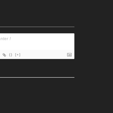
{}
[+]