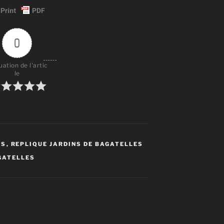
0
uation de l'artic
le
ES
,
REPLIQUE JARDINS DE BAGATELLES
GATELLES