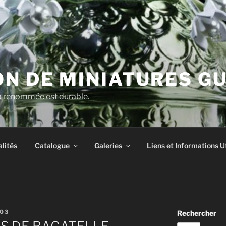
N DE MINIATURES G
la renommée est durable.
lités
Catalogue
Galeries
Liens et Informations U
03
Rechercher