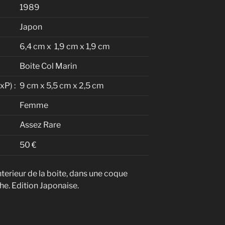
1989
Japon
6,4 cm x 1,9 cm x 1,9 cm
Boite Col Marin
P) :
9 cm x 5,5 cm x 2,5 cm
Femme
Assez Rare
50 €
interieur de la boite, dans une coque
he. Edition Japonaise.