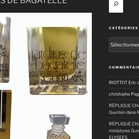
NS DE BAGATELLE
CATÉGORIES
Catégories
COMMENTAIR
RIOTTOT Eric
d
christophe Pag
RÉPLIQUE CHAM
Guerlain
dans
RÉPLIQUE CHA
miniatures Gue
ELYSEES