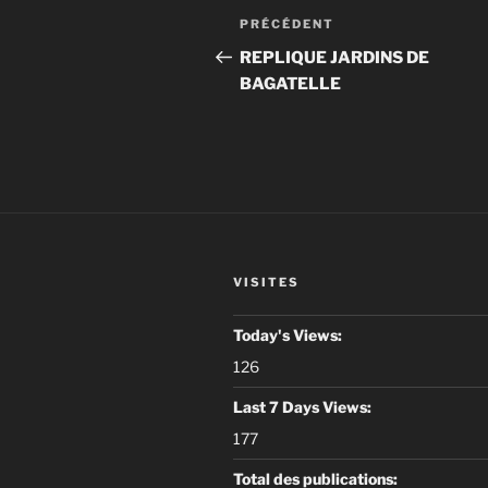
Navigation
Article
PRÉCÉDENT
de
précédent
REPLIQUE JARDINS DE
BAGATELLE
l’article
VISITES
Today's Views:
126
Last 7 Days Views:
177
Total des publications: