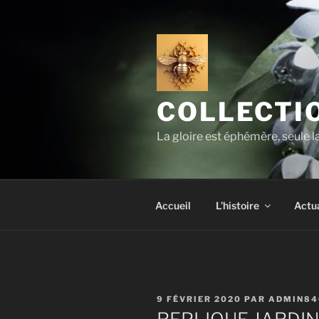
Aller
au
contenu
principal
COLLECTIO
La gloire est éphémère, seule 
Accueil
L’histoire
Actua
PUBLIÉ
9 FÉVRIER 2020
PAR
ADMIN84
LE