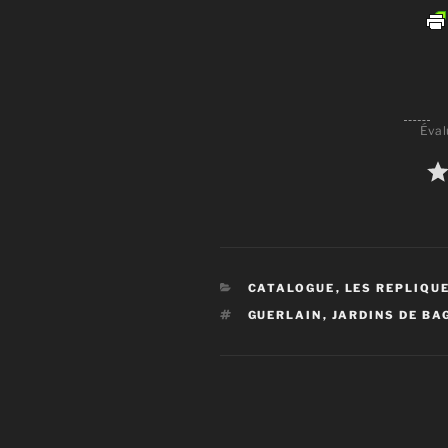
Éval
CATÉGORIES
CATALOGUE
,
LES REPLIQU
ÉTIQUETTES
GUERLAIN
,
JARDINS DE BA