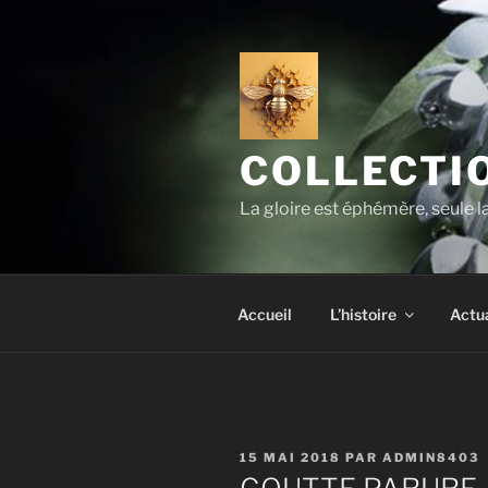
Aller
au
contenu
principal
COLLECTIO
La gloire est éphémère, seule 
Accueil
L’histoire
Actua
PUBLIÉ
15 MAI 2018
PAR
ADMIN8403
LE