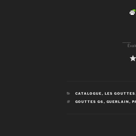
Éval
CATÉGORIES
CATALOGUE
,
LES GOUTTES
ÉTIQUETTES
GOUTTES G6
,
GUERLAIN
,
P