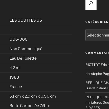
LES GOUTTES G6
CATÉGORIES
–
Catégories
GG6-006
Non Communiqué
COMMENTAIR
Eau De Toilette
RIOTTOT Eric
d
4,2 ml
christophe Pag
1983
RÉPLIQUE CHAM
France
Guerlain
dans
5,1 cm x 2,9 cm x 0,90 cm
RÉPLIQUE CHA
miniatures Gue
Boite Cartonnée Zèbre
ELYSEES