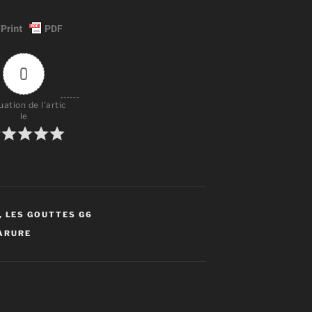
0
uation de l'artic
le
,
LES GOUTTES G6
ARURE