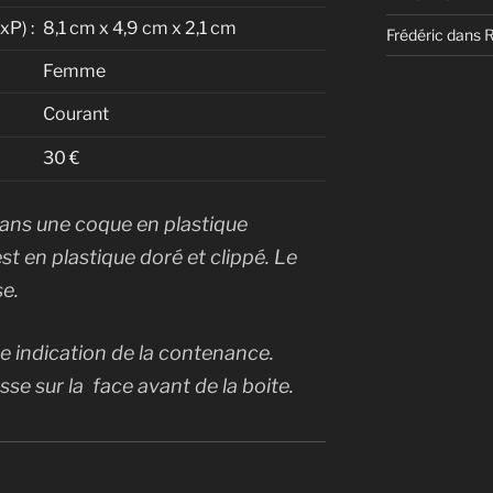
P) :
8,1 cm x 4,9 cm x 2,1 cm
Frédéric
dans
Femme
Courant
30 €
dans une coque en plastique
t en plastique doré et clippé. Le
se.
te indication de la contenance.
sse sur la face avant de la boite.