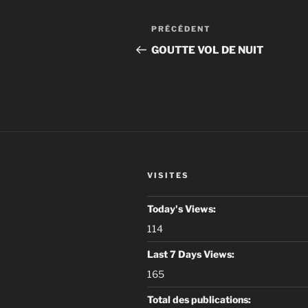
Navigation
Article
PRÉCÉDENT
de
précédent
GOUTTE VOL DE NUIT
l’article
VISITES
Today's Views:
114
Last 7 Days Views:
165
Total des publications: