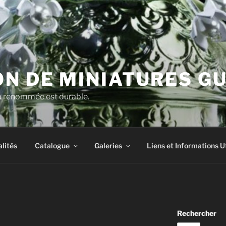
N DE MINIATURES G
la renommée est durable.
lités
Catalogue
Galeries
Liens et Informations U
Rechercher