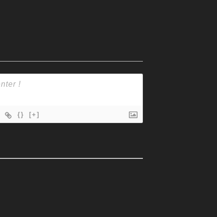
{}
[+]