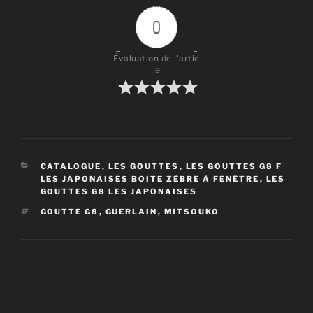
0
Évaluation de l'artic
le
CATÉGORIES
CATALOGUE
,
LES GOUTTES
,
LES GOUTTES G8 F
LES JAPONAISES BOITE ZÈBRE À FENÊTRE
,
LES
GOUTTES G8 LES JAPONAISES
ÉTIQUETTES
GOUTTE G8
,
GUERLAIN
,
MITSOUKO