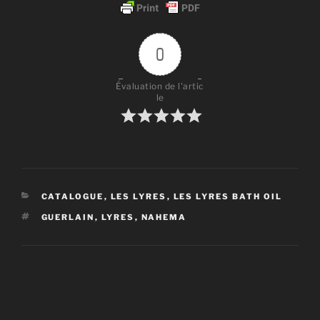
0
Évaluation de l'artic
le
CATÉGORIES
CATALOGUE
,
LES LYRES
,
LES LYRES BATH OIL
ÉTIQUETTES
GUERLAIN
,
LYRES
,
NAHEMA