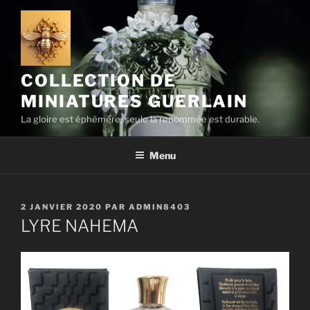
Aller
au
contenu
principal
COLLECTION DE
MINIATURES GUERLAIN
La gloire est éphémère, seule la renommée est durable.
Menu
PUBLIÉ
2 JANVIER 2020
PAR
ADMIN8403
LE
LYRE NAHEMA