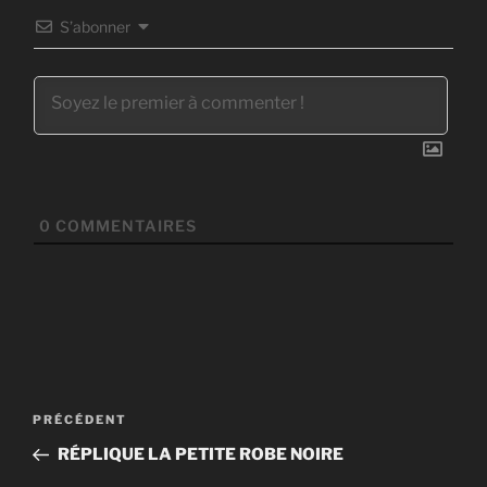
S’abonner
0
COMMENTAIRES
Navigation
Article
PRÉCÉDENT
de
précédent
RÉPLIQUE LA PETITE ROBE NOIRE
l’article