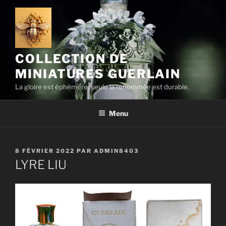
Aller
au
contenu
principal
COLLECTION DE
MINIATURES GUERLAIN
La gloire est éphémère, seule la renommée est durable.
Menu
PUBLIÉ
8 FÉVRIER 2022
PAR
ADMIN8403
LE
LYRE LIU