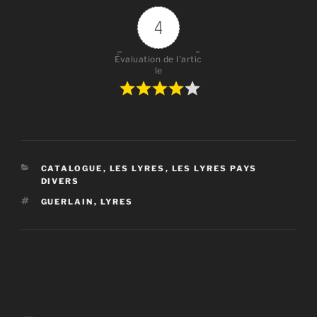
4
Évaluation de l'artic
le
CATÉGORIES
CATALOGUE
,
LES LYRES
,
LES LYRES PAYS
DIVERS
ÉTIQUETTES
GUERLAIN
,
LYRES