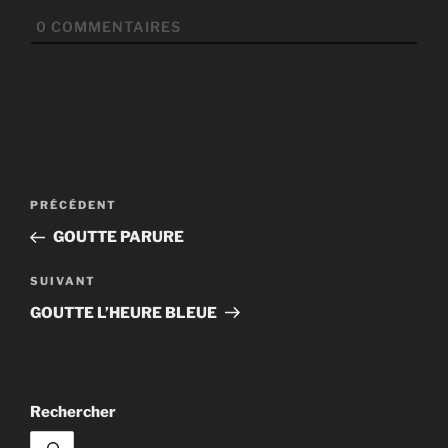
0
COMMENTAIRES
Navigation
Article
PRÉCÉDENT
de
précédent
GOUTTE PARURE
l’article
Article
SUIVANT
suivant
GOUTTE L’HEURE BLEUE
Rechercher