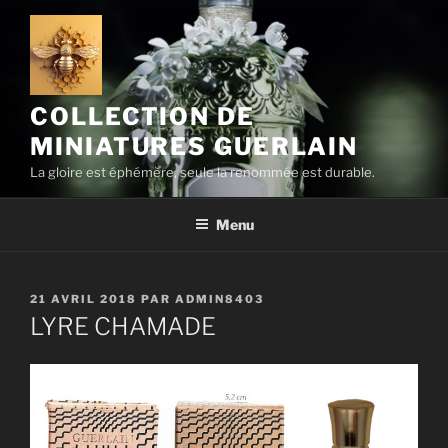
Aller
au
contenu
principal
COLLECTION DE
MINIATURES GUERLAIN
La gloire est éphémère, seule la renommée est durable.
Menu
PUBLIÉ
21 AVRIL 2018
PAR
ADMIN8403
LE
LYRE CHAMADE