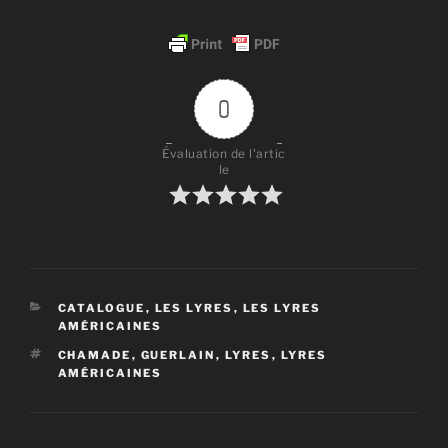
0
Évaluation de l'artic
le
CATÉGORIES
CATALOGUE
,
LES LYRES
,
LES LYRES
AMÉRICAINES
ÉTIQUETTES
CHAMADE
,
GUERLAIN
,
LYRES
,
LYRES
AMÉRICAINES