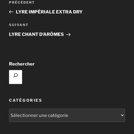
Article
PRÉCÉDENT
de
précédent
LYRE IMPÉRIALE EXTRA DRY
l’article
Article
SUIVANT
suivant
LYRE CHANT D’ARÔMES
Rechercher
CATÉGORIES
Catégories