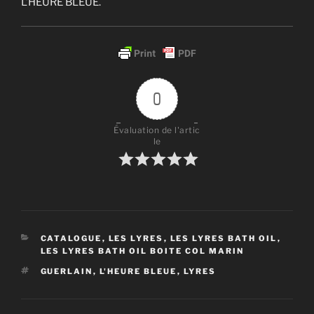
L’HEURE BLEUE.
0
Évaluation de l'artic
le
CATÉGORIES
CATALOGUE
,
LES LYRES
,
LES LYRES BATH OIL
,
LES LYRES BATH OIL BOITE COL MARIN
ÉTIQUETTES
GUERLAIN
,
L'HEURE BLEUE
,
LYRES