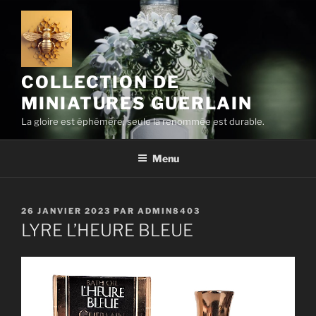
Aller
au
contenu
principal
COLLECTION DE
MINIATURES GUERLAIN
La gloire est éphémère, seule la renommée est durable.
Menu
PUBLIÉ
26 JANVIER 2023
PAR
ADMIN8403
LE
LYRE L’HEURE BLEUE