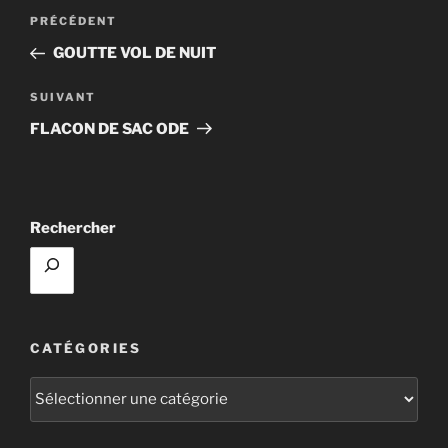
Navigation
Article
PRÉCÉDENT
de
précédent
GOUTTE VOL DE NUIT
l’article
Article
SUIVANT
suivant
FLACON DE SAC ODE
Rechercher
CATÉGORIES
Catégories