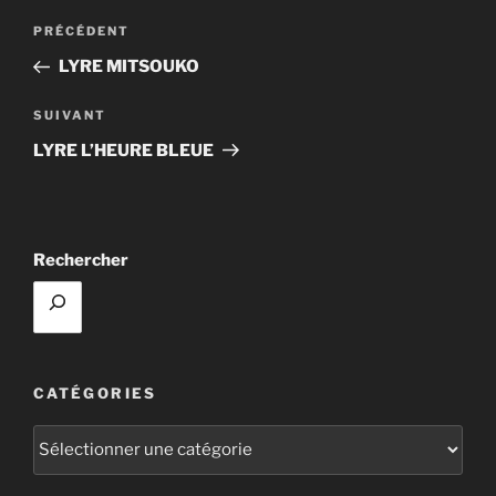
Navigation
Article
PRÉCÉDENT
de
précédent
LYRE MITSOUKO
l’article
Article
SUIVANT
suivant
LYRE L’HEURE BLEUE
Rechercher
CATÉGORIES
Catégories