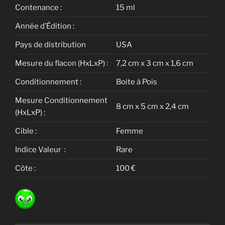
Contenance :
15 ml
Année d’Édition :
Pays de distribution
USA
Mesure du flacon (HxLxP) :
7,2 cm x 3 cm x 1,6 cm
Conditionnement :
Boite à Pois
Mesure Conditionnement
8 cm x 5 cm x 2,4 cm
(HxLxP) :
Cible :
Femme
Indice Valeur :
Rare
Côte :
100 €