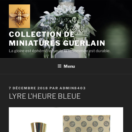
Aller
au
contenu
principal
COLLECTION DE
MINIATURES GUERLAIN
La gloire est éphémère, seule la renommée est durable.
Menu
PUBLIÉ
7 DÉCEMBRE 2018
PAR
ADMIN8403
LE
LYRE L’HEURE BLEUE