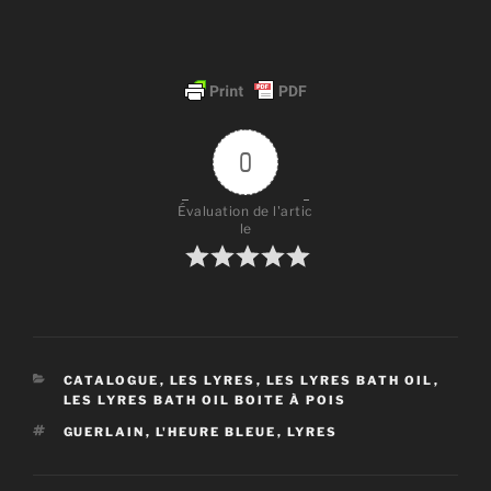
0
Évaluation de l'artic
le
CATÉGORIES
CATALOGUE
,
LES LYRES
,
LES LYRES BATH OIL
,
LES LYRES BATH OIL BOITE À POIS
ÉTIQUETTES
GUERLAIN
,
L'HEURE BLEUE
,
LYRES