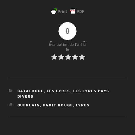
0
Évaluation de l'artic
le
CATÉGORIES
CATALOGUE
,
LES LYRES
,
LES LYRES PAYS
DIVERS
ÉTIQUETTES
GUERLAIN
,
HABIT ROUGE
,
LYRES