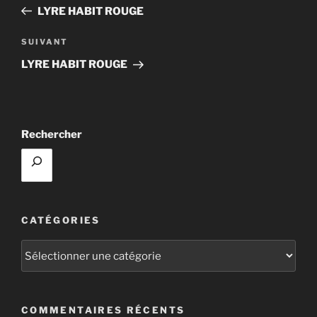
de
précédent
LYRE HABIT ROUGE
l’article
Article
SUIVANT
suivant
LYRE HABIT ROUGE
Rechercher
CATÉGORIES
Catégories
COMMENTAIRES RÉCENTS