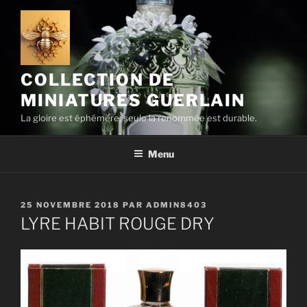
Aller
au
contenu
principal
COLLECTION DE
MINIATURES GUERLAIN
La gloire est éphémère, seule la renommée est durable.
Menu
PUBLIÉ
25 NOVEMBRE 2018
PAR
ADMIN8403
LE
LYRE HABIT ROUGE DRY