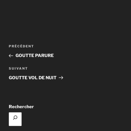
Navigation
Article
PRÉCÉDENT
de
précédent
GOUTTE PARURE
l’article
Article
SUIVANT
suivant
GOUTTE VOL DE NUIT
Rechercher