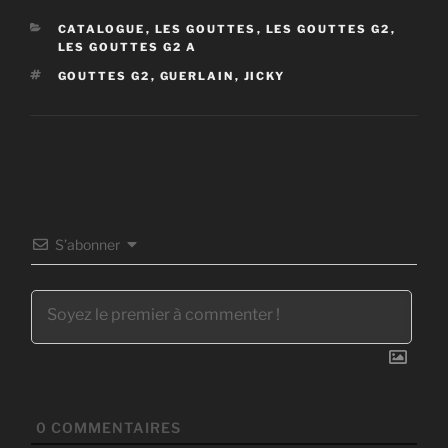
CATÉGORIES
CATALOGUE
,
LES GOUTTES
,
LES GOUTTES G2
,
LES GOUTTES G2 A
ÉTIQUETTES
GOUTTES G2
,
GUERLAIN
,
JICKY
S’abonner
0
COMMENTAIRES