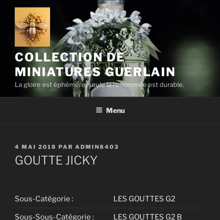
Aller
au
contenu
principal
COLLECTION DE
MINIATURES GUERLAIN
La gloire est éphémère, seule la renommée est durable.
Menu
PUBLIÉ
4 MAI 2018
PAR
ADMIN8403
LE
GOUTTE JICKY
Sous-Catégorie :
LES GOUTTES G2
Sous-Sous-Catégorie :
LES GOUTTES G2 B