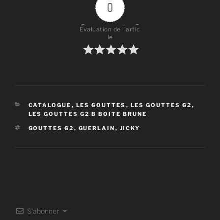
0
Évaluation de l'artic
le
CATÉGORIES
CATALOGUE
,
LES GOUTTES
,
LES GOUTTES G2
,
LES GOUTTES G2 B BOITE BRUNE
ÉTIQUETTES
GOUTTES G2
,
GUERLAIN
,
JICKY
S’abonner