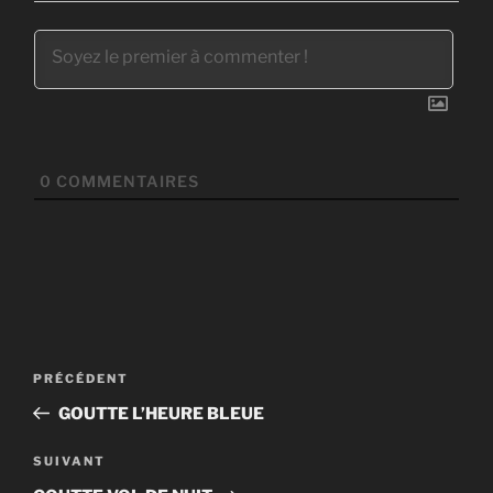
0
COMMENTAIRES
Navigation
Article
PRÉCÉDENT
de
précédent
GOUTTE L’HEURE BLEUE
l’article
Article
SUIVANT
suivant