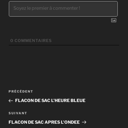
0
COMMENTAIRES
Navigation
Article
PRÉCÉDENT
de
précédent
FLACON DE SAC L’HEURE BLEUE
l’article
Article
SUIVANT
suivant
FLACON DE SAC APRES L’ONDEE