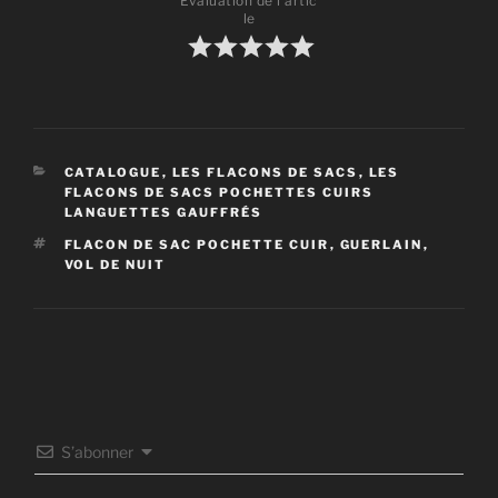
Évaluation de l'artic
le
CATÉGORIES
CATALOGUE
,
LES FLACONS DE SACS
,
LES
FLACONS DE SACS POCHETTES CUIRS
LANGUETTES GAUFFRÉS
ÉTIQUETTES
FLACON DE SAC POCHETTE CUIR
,
GUERLAIN
,
VOL DE NUIT
S’abonner