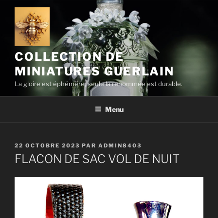
Aller
au
contenu
principal
COLLECTION DE
MINIATURES GUERLAIN
La gloire est éphémère, seule la renommée est durable.
Menu
PUBLIÉ
22 OCTOBRE 2023
PAR
ADMIN8403
LE
FLACON DE SAC VOL DE NUIT