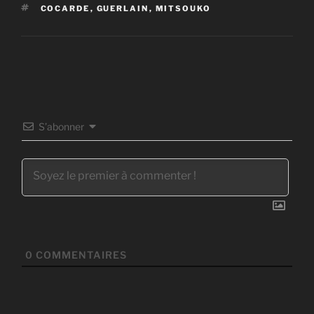
ÉTIQUETTES
COCARDE
,
GUERLAIN
,
MITSOUKO
S’abonner
0
COMMENTAIRES