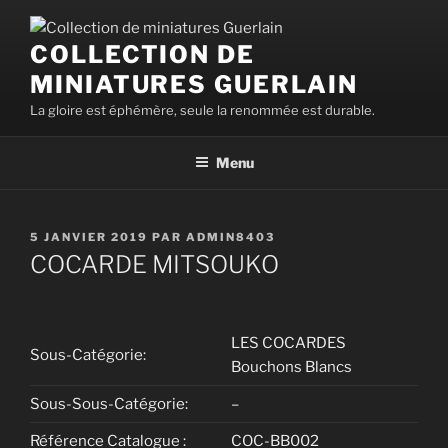
Aller
au
COLLECTION DE
contenu
MINIATURES GUERLAIN
principal
La gloire est éphémère, seule la renommée est durable.
Menu
PUBLIÉ
5 JANVIER 2019
PAR
ADMIN8403
LE
COCARDE MITSOUKO
LES COCARDES
Sous-Catégorie:
Bouchons Blancs
Sous-Sous-Catégorie:
–
Référence Catalogue :
COC-BB002