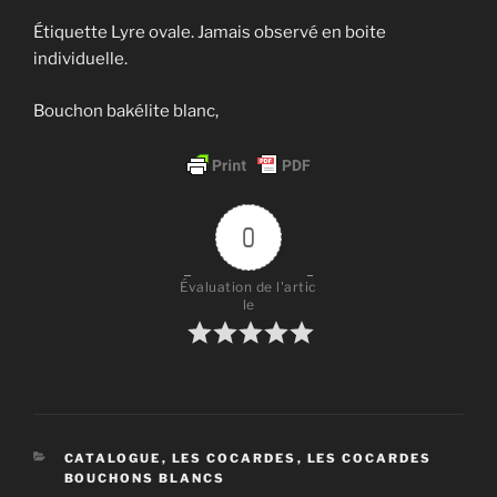
Étiquette Lyre ovale. Jamais observé en boite
individuelle.
Bouchon bakélite blanc,
0
Évaluation de l'artic
le
CATÉGORIES
CATALOGUE
,
LES COCARDES
,
LES COCARDES
BOUCHONS BLANCS