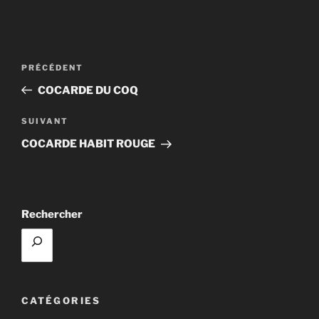
Navigation
Article
PRÉCÉDENT
de
précédent
COCARDE DU COQ
l’article
Article
SUIVANT
suivant
COCARDE HABIT ROUGE
Rechercher
CATÉGORIES