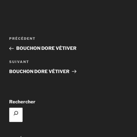
Navigation
Article
PRÉCÉDENT
de
précédent
BOUCHON DORE VÉTIVER
l’article
Article
SUIVANT
suivant
BOUCHON DORE VÉTIVER
Rechercher