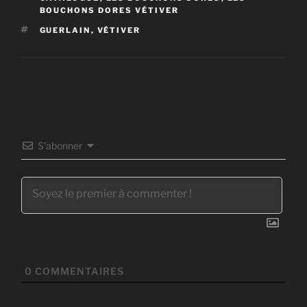
BOUCHONS DORES VÉTIVER
ÉTIQUETTES
GUERLAIN
,
VÉTIVER
S’abonner
0
COMMENTAIRES