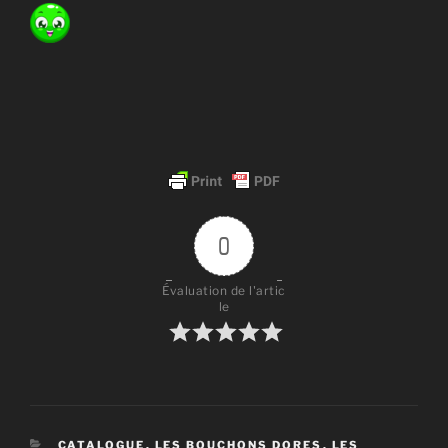
0
Évaluation de l'artic
le
CATÉGORIES
CATALOGUE
,
LES BOUCHONS DORES
,
LES