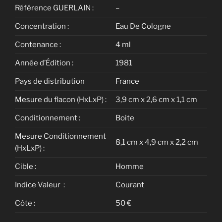
Référence GUERLAIN :
–
Concentration :
Eau De Cologne
Contenance :
4 ml
Année d’Édition :
1981
Pays de distribution
France
Mesure du flacon (HxLxP) :
3,9 cm x 2,6 cm x 1,1 cm
Conditionnement :
Boite
Mesure Conditionnement
8,1 cm x 4,9 cm x 2,2 cm
(HxLxP) :
Cible :
Homme
Indice Valeur :
Courant
Côte :
50 €