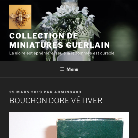
Aller
au
contenu
principal
COLLECTION DE
MINIATURES GUERLAIN
La gloire est éphémère, seule la renommée est durable.
Menu
PUBLIÉ
25 MARS 2019
PAR
ADMIN8403
LE
BOUCHON DORE VÉTIVER