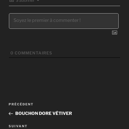
S’abonner
0
COMMENTAIRES
Navigation
Article
PRÉCÉDENT
de
précédent
BOUCHON DORE VÉTIVER
l’article
Article
SUIVANT