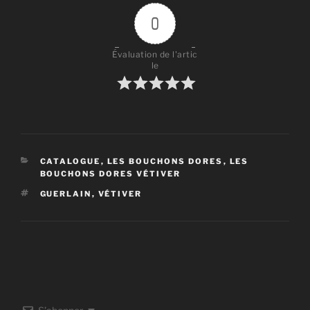
0
Évaluation de l'artic
le
CATÉGORIES
CATALOGUE
,
LES BOUCHONS DORES
,
LES
BOUCHONS DORES VÉTIVER
ÉTIQUETTES
GUERLAIN
,
VÉTIVER