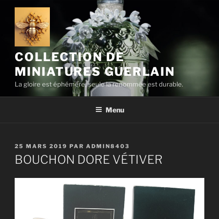
Aller
au
contenu
principal
COLLECTION DE
MINIATURES GUERLAIN
La gloire est éphémère, seule la renommée est durable.
Menu
PUBLIÉ
25 MARS 2019
PAR
ADMIN8403
LE
BOUCHON DORE VÉTIVER