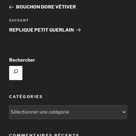
de
précédent
BOUCHON DORE VÉTIVER
l’article
Article
SUIVANT
suivant
REPLIQUE PETIT GUERLAIN
Rechercher
CATÉGORIES
Catégories
COMMENTAIRES RÉCENTS