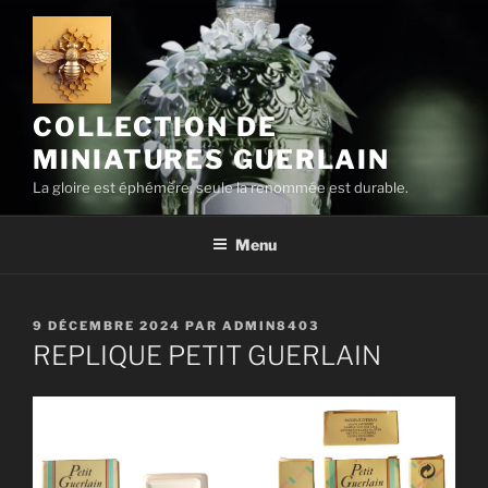
Aller
au
contenu
principal
COLLECTION DE
MINIATURES GUERLAIN
La gloire est éphémère, seule la renommée est durable.
Menu
PUBLIÉ
9 DÉCEMBRE 2024
PAR
ADMIN8403
LE
REPLIQUE PETIT GUERLAIN