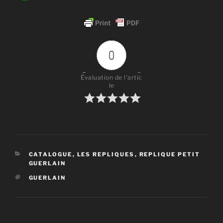
0
Évaluation de l'artic
le
CATÉGORIES
CATALOGUE
,
LES REPLIQUES
,
REPLIQUE PETIT
GUERLAIN
ÉTIQUETTES
GUERLAIN