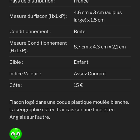
Pays de distribution :
France
4.6 cm x 3 cm (au plus
Mesure du flacon (HxLxP) :
large) x 1,5 cm
Conditionnement :
Boite
Mesure Conditionnement
8,7 cm x 4.3 cm x 2,1 cm
(HxLxP) :
Cible :
Enfant
Indice Valeur :
Assez Courant
Côte :
15 €
Flacon logé dans une coque plastique moulée blanche.
La sérigraphie est en français sur une face et en
Anglais sur l’autre.