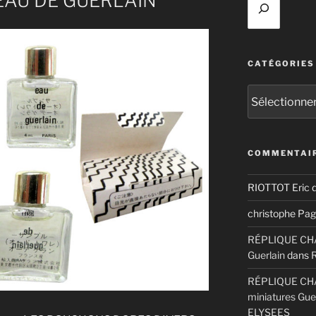
AU DE GUERLAIN
CATÉGORIES
Catégories
COMMENTAIR
RIOTTOT Eric
d
christophe Pag
RÉPLIQUE CHAM
Guerlain
dans
RÉPLIQUE CHA
miniatures Gue
ELYSEES