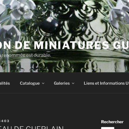
N DE MINIATURES G
la renommée est durable.
lités
Catalogue
Galeries
Liens et Informations U
8403
Rechercher