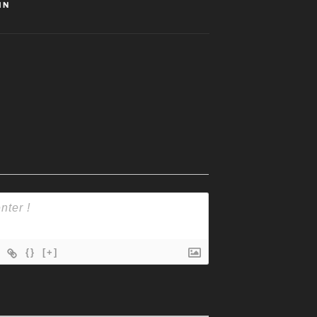
IN
{}
[+]