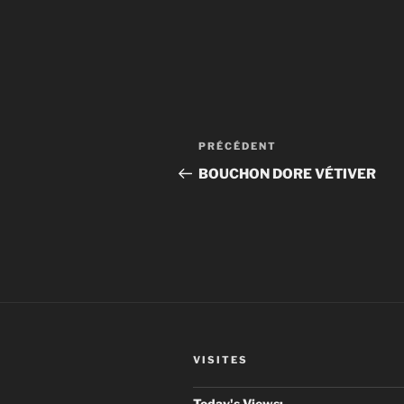
Navigation
Article
PRÉCÉDENT
de
précédent
BOUCHON DORE VÉTIVER
l’article
VISITES
Today's Views: