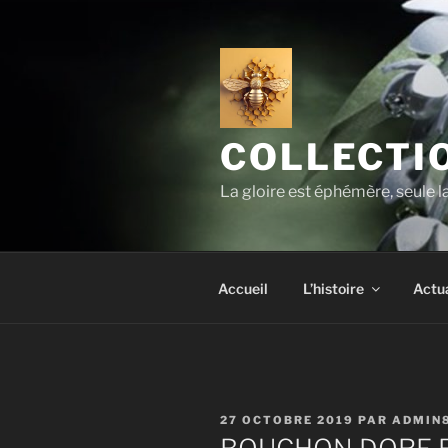
Aller
au
contenu
principal
COLLECTIO
La gloire est éphémère, seule 
Accueil
L’histoire
Actua
PUBLIÉ
27 OCTOBRE 2019
PAR
ADMIN
LE