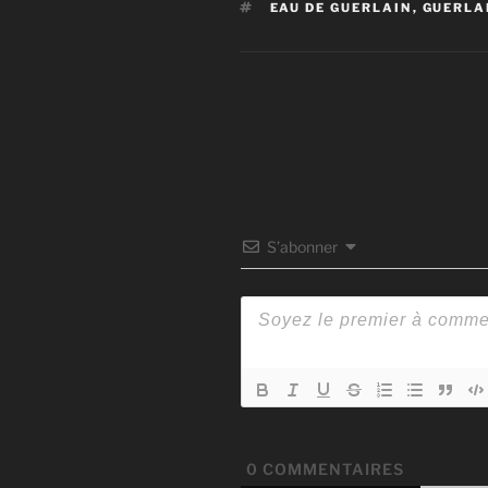
ÉTIQUETTES
EAU DE GUERLAIN
,
GUERLA
S’abonner
0
COMMENTAIRES