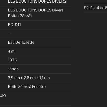
LES BOUCHONS DORES DIVERS
Frédéric
dans
LES BOUCHONS DORES Divers
Boites Zébrés
BD-D11
–
Eau De Toilette
4 ml
1976
Japon
3,9 cm x 2,6 cm x 1,1 cm
Boite Zèbre à Fenêtre
xP)