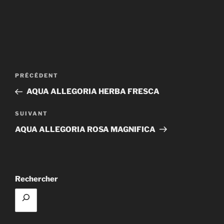
Navigation
Article
PRÉCÉDENT
de
précédent
AQUA ALLEGORIA HERBA FRESCA
l’article
Article
SUIVANT
suivant
AQUA ALLEGORIA ROSA MAGNIFICA
Rechercher