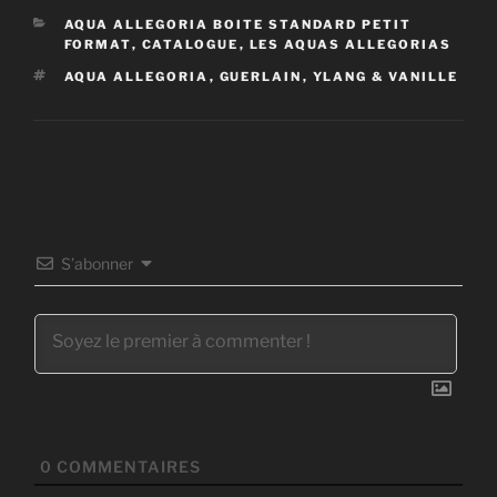
CATÉGORIES
AQUA ALLEGORIA BOITE STANDARD PETIT
FORMAT
,
CATALOGUE
,
LES AQUAS ALLEGORIAS
ÉTIQUETTES
AQUA ALLEGORIA
,
GUERLAIN
,
YLANG & VANILLE
S’abonner
0
COMMENTAIRES