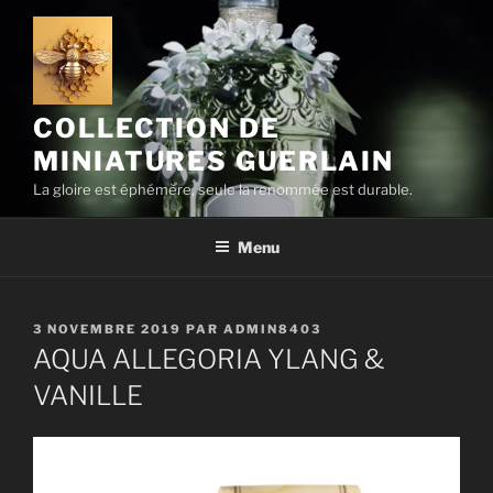
Aller
au
contenu
principal
COLLECTION DE
MINIATURES GUERLAIN
La gloire est éphémère, seule la renommée est durable.
Menu
PUBLIÉ
3 NOVEMBRE 2019
PAR
ADMIN8403
LE
AQUA ALLEGORIA YLANG &
VANILLE