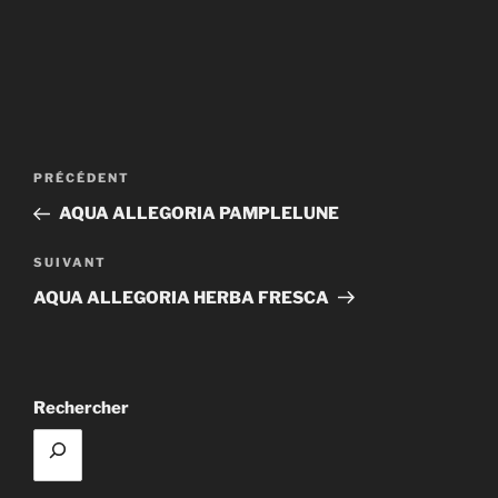
Navigation
Article
PRÉCÉDENT
de
précédent
AQUA ALLEGORIA PAMPLELUNE
l’article
Article
SUIVANT
suivant
AQUA ALLEGORIA HERBA FRESCA
Rechercher