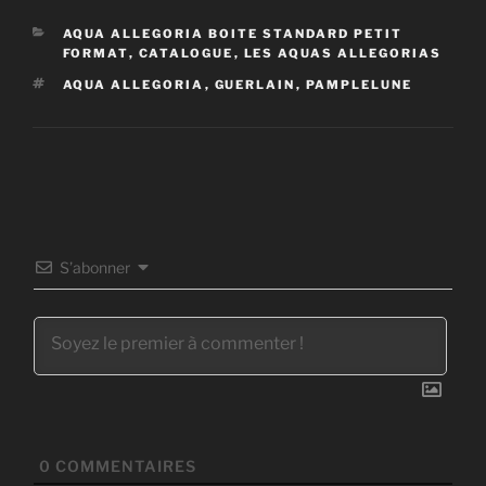
CATÉGORIES
AQUA ALLEGORIA BOITE STANDARD PETIT
FORMAT
,
CATALOGUE
,
LES AQUAS ALLEGORIAS
ÉTIQUETTES
AQUA ALLEGORIA
,
GUERLAIN
,
PAMPLELUNE
S’abonner
0
COMMENTAIRES