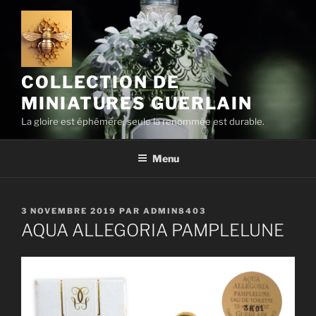
Aller
au
contenu
principal
COLLECTION DE
MINIATURES GUERLAIN
La gloire est éphémère, seule la renommée est durable.
Menu
PUBLIÉ
3 NOVEMBRE 2019
PAR
ADMIN8403
LE
AQUA ALLEGORIA PAMPLELUNE