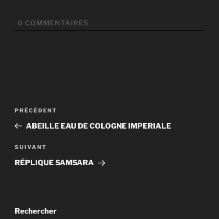
0
COMMENTAIRES
Navigation
Article
PRÉCÉDENT
de
précédent
ABEILLE EAU DE COLOGNE IMPERIALE
l’article
Article
SUIVANT
suivant
RÉPLIQUE SAMSARA
Rechercher