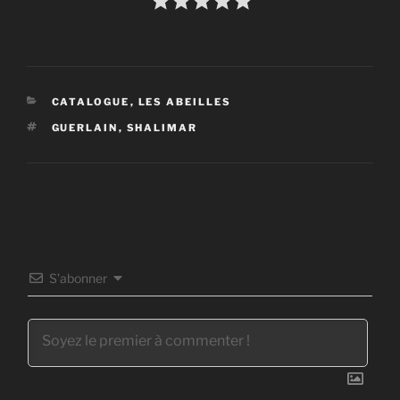
CATÉGORIES
CATALOGUE
,
LES ABEILLES
ÉTIQUETTES
GUERLAIN
,
SHALIMAR
S’abonner