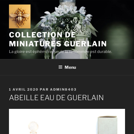
Aller
au
contenu
principal
COLLECTION DE
MINIATURES GUERLAIN
La gloire est éphémère, seule la renommée est durable.
Menu
PUBLIÉ
1 AVRIL 2020
PAR
ADMIN8403
LE
ABEILLE EAU DE GUERLAIN