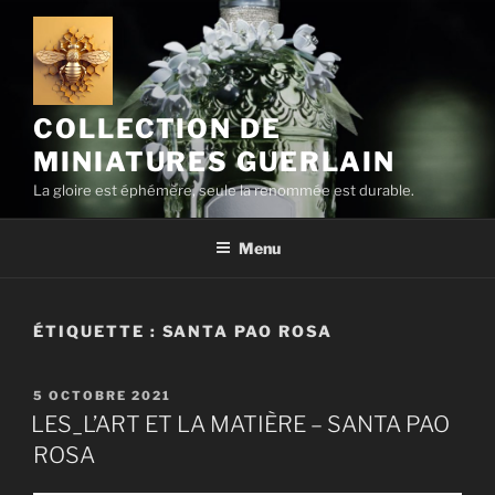
Aller
au
contenu
principal
COLLECTION DE
MINIATURES GUERLAIN
La gloire est éphémère, seule la renommée est durable.
Menu
ÉTIQUETTE :
SANTA PAO ROSA
PUBLIÉ
5 OCTOBRE 2021
LE
LES_L’ART ET LA MATIÈRE – SANTA PAO
ROSA