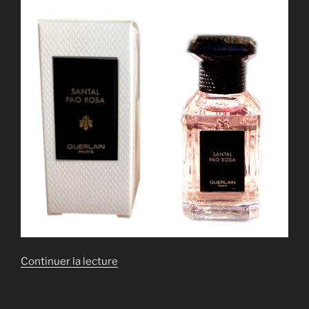
de
Continuer la lecture
« LES_L’ART
ET