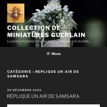
Aller
au
contenu
principal
COLLECTION DE
MINIATURES GUERLAIN
La gloire est éphémère, seule la renommée est durable.
Menu
CATÉGORIE :
REPLIQUE UN AIR DE
SAMSARA
PUBLIÉ
20 DÉCEMBRE 2020
LE
RÉPLIQUE UN AIR DE SAMSARA