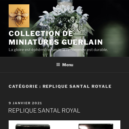
Aller
au
contenu
principal
COLLECTION DE
MINIATURES GUERLAIN
La gloire est éphémère, seule la renommée est durable.
Menu
CATÉGORIE :
REPLIQUE SANTAL ROYALE
PUBLIÉ
9 JANVIER 2021
LE
REPLIQUE SANTAL ROYAL