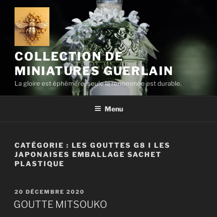
Aller
au
contenu
principal
COLLECTION DE
MINIATURES GUERLAIN
La gloire est éphémère, seule la renommée est durable.
Menu
CATÉGORIE :
LES GOUTTES G8 I LES
JAPONAISES EMBALLAGE SACHET
PLASTIQUE
PUBLIÉ
20 DÉCEMBRE 2020
LE
GOUTTE MITSOUKO